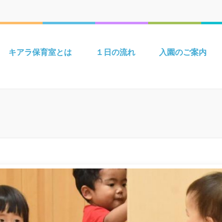
保育室 – 須磨区妙法寺の保育
の保育園。最寄り駅は地下鉄妙法寺駅（須磨区）。法人では光の子認定
盟加盟）の2つの保育園（認定こども園）と須磨区妙法寺にある老人ホー
キアラ保育室とは
１日の流れ
入園のご案内