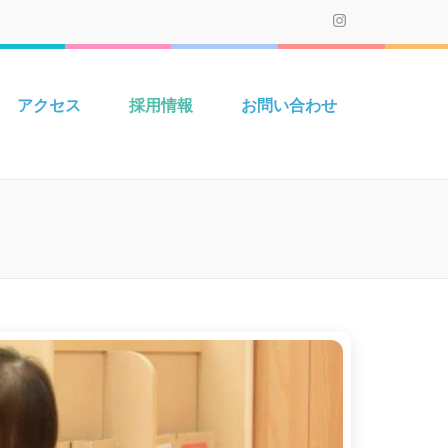
園 （企業主導型保育園）一時保
こども園（神戸市私立保育園連盟加盟）、ゆりか認定こども園（神戸市
ム愛の園等を運営しております。
アクセス
採用情報
お問い合わせ