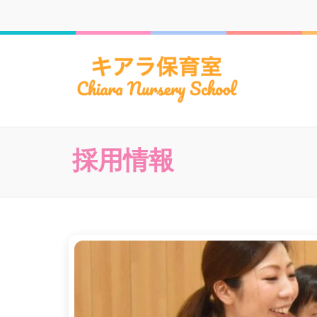
キアラ
須磨区妙法寺
私立保育園連
育有
採用情報